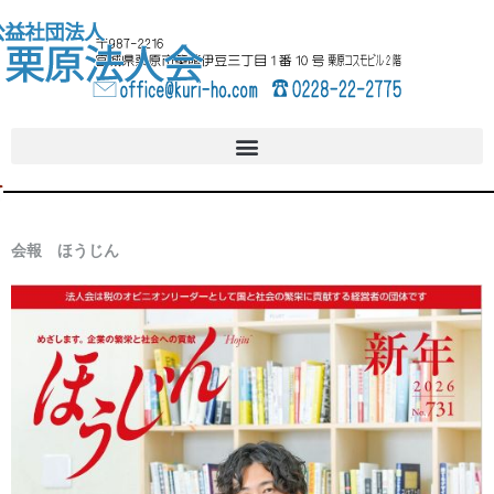
内
へ
容
ス
を
キ
ス
ッ
キ
プ
ッ
プ
会報 ほうじん