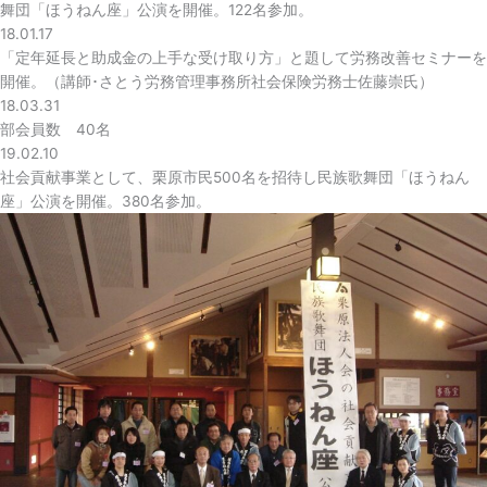
舞団「ほうねん座」公演を開催。122名参加。
18.01.17
「定年延長と助成金の上手な受け取り方」と題して労務改善セミナーを
開催。（講師･さとう労務管理事務所社会保険労務士佐藤崇氏）
18.03.31
部会員数 40名
19.02.10
社会貢献事業として、栗原市民500名を招待し民族歌舞団「ほうねん
座」公演を開催。380名参加。