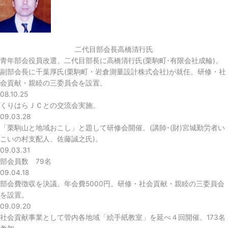
二代目部会長高橋清行氏
青年部会役員改選、二代目部長に高橋清行氏(栗駒町･有限会社成輪)、
副部会長に千葉厚氏(栗駒町・岩倉測量設計株式会社)が就任。研修・社
会貢献・親睦の三委員会を設置。
08.10.25
くりはらＪＣとの交流会実施。
09.03.28
「栗駒山と地域おこし」と題して研修会開催。(講師･(財)宮城勤労者い
こいの村支配人、佐藤誠之氏)。
09.03.31
部会員数 79名
09.04.18
部会費徴収を決議。年会費5000円。研修・社会貢献・親睦の三委員会
を設置。
09.09.20
社会貢献事業として管内各地域「絵手紙教室」を延べ４回開催。173名