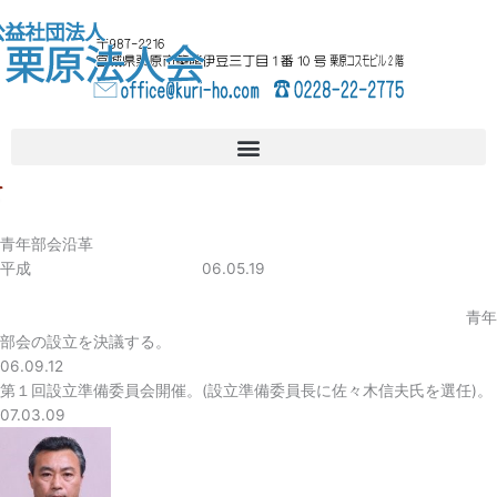
内
へ
容
ス
を
キ
ス
ッ
キ
プ
ッ
プ
青年部会沿革
平成 06.05.19
青年
部会の設立を決議する。
06.09.12
第１回設立準備委員会開催。(設立準備委員長に佐々木信夫氏を選任)。
07.03.09