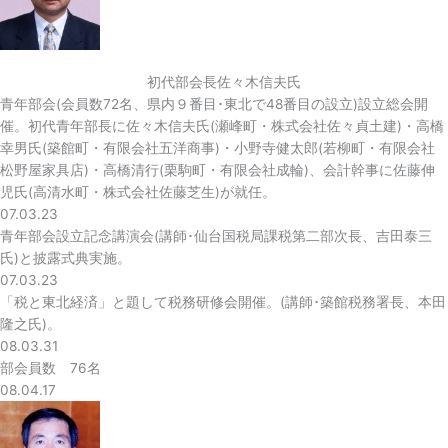
初代部会長佐々木信夫氏
青年部会(会員数72名、県内９番目･東北で48番目の設立)設立総会開
催。初代青年部長に佐々木信夫氏(瀬峰町・株式会社佐々貞土建)・高橋
幸男氏(築館町・有限会社五洋商事)・小野寺健太郎(若柳町・有限会社
松野屋家具店)・高橋清行(栗駒町・有限会社成輪)、会計幹事に佐藤伸
児氏(高清水町・株式会社佐藤芝生)が就任。
07.03.23
青年部会設立記念講演会(講師･仙台国税局課税第二部次長、吉田泰三
氏)と披露式典実施。
07.03.23
「税と東北経済」と題して税務研修会開催。(講師･築館税務署長、本田
隆之氏)。
08.03.31
部会員数 76名
08.04.17