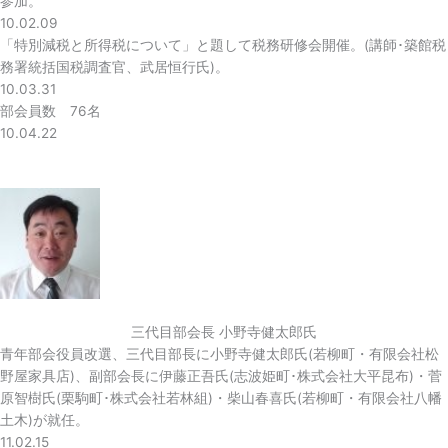
参加。
10.02.09
「特別減税と所得税について」と題して税務研修会開催。(講師･築館税
務署統括国税調査官、武居恒行氏)。
10.03.31
部会員数 76名
10.04.22
三代目部会長 小野寺健太郎氏
青年部会役員改選、三代目部長に小野寺健太郎氏(若柳町・有限会社松
野屋家具店)、副部会長に伊藤正吾氏(志波姫町･株式会社大平昆布)・菅
原智樹氏(栗駒町･株式会社若林組)・柴山春喜氏(若柳町・有限会社八幡
土木)が就任。
11.02.15