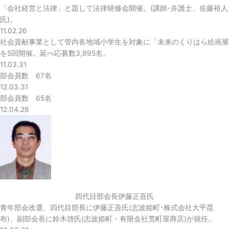
「会社経営と法律」と題して法律研修会開催。(講師･弁護士、佐藤裕人
氏)。
11.02.26
社会貢献事業として管内各地域小学生を対象に「未来のくりはら絵画展
を5回開催。延べ応募数3,995名。
11.03.31
部会員数 67名
12.03.31
部会員数 65名
12.04.26
四代目部会長伊藤正吾氏
青年部会改選、四代目部長に伊藤正吾氏(志波姫町･株式会社大平昆
布)、副部会長に鈴木啓氏(志波姫町・有限会社荒町屋商店)が就任。