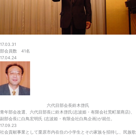
17.03.31
部会員数 41名
17.04.24
六代目部会長鈴木啓氏
青年部会改選、六代目部長に鈴木啓氏(志波姫・有限会社荒町屋商店)、
副部会長に白鳥宏明氏 (志波姫・有限会社白鳥企画)が就任。
17.09.23
社会貢献事業として栗原市内在住の小学生とその家族を招待し、民族歌