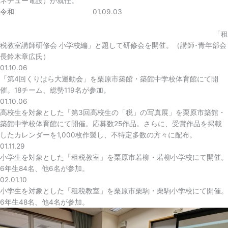
ネチュー電設）が就任。
令和 01.09.03
「租
税教室講師研修会 小学校編」と題して研修会を開催。（講師･青年部会
長鈴木章広氏）
01.10.06
「第4回くりはら大運動会」を栗原市築館・築館中学校体育館にて開
催。18チーム、総勢119名が参加。
01.10.06
高校生を対象とした「第3回高校生の「税」の写真展」を栗原市築館・
築館中学校体育館にて開催。応募数25作品。さらに、受賞作品を掲載
したカレンダーを1,000枚作製し、不特定多数の方々に配布。
01.11.29
小学生を対象とした「租税教室」を栗原市若柳・若柳小学校にて開催。
6年生84名、他6名が参加。
02.01.10
小学生を対象とした「租税教室」を栗原市栗駒・栗駒小学校にて開催。
6年生48名、他4名が参加。