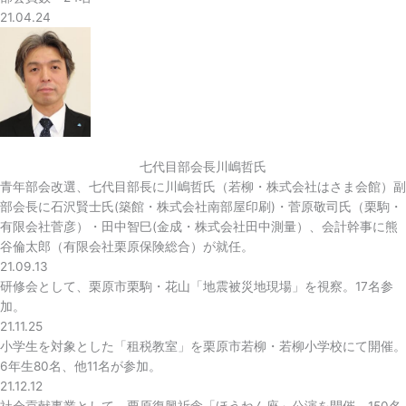
21.04.24
七代目部会長川嶋哲氏
青年部会改選、七代目部長に川嶋哲氏（若柳・株式会社はさま会館）副
部会長に石沢賢士氏(築館・株式会社南部屋印刷)・菅原敬司氏（栗駒・
有限会社菅彦）・田中智巳(金成・株式会社田中測量）、会計幹事に熊
谷倫太郎（有限会社栗原保険総合）が就任。
21.09.13
研修会として、栗原市栗駒・花山「地震被災地現場」を視察。17名参
加。
21.11.25
小学生を対象とした「租税教室」を栗原市若柳・若柳小学校にて開催。
6年生80名、他11名が参加。
21.12.12
社会貢献事業として、栗原復興祈念「ほうねん座」公演を開催。150名