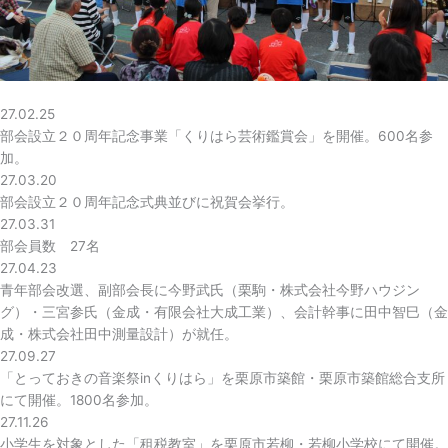
27.02.25
部会設立２０周年記念事業「くりはら芸術鑑賞会」を開催。600名参
加。
27.03.20
部会設立２０周年記念式典並びに祝賀会挙行。
27.03.31
部会員数 27名
27.04.23
青年部会改選、副部会長に今野武氏（栗駒・株式会社今野ハウジン
グ）・三宮参氏（金成・有限会社大成工業）、会計幹事に田中智巳（金
成・株式会社田中測量設計）が就任。
27.09.27
「とっておきの音楽祭inくりはら」を栗原市築館・栗原市築館総合支所
にて開催。1800名参加。
27.11.26
小学生を対象とした「租税教室」を栗原市若柳・若柳小学校にて開催。