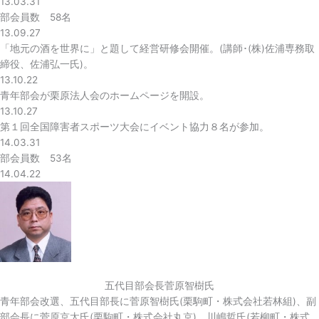
13.03.31
部会員数 58名
13.09.27
「地元の酒を世界に」と題して経営研修会開催。(講師･(株)佐浦専務取
締役、佐浦弘一氏)。
13.10.22
青年部会が栗原法人会のホームページを開設。
13.10.27
第１回全国障害者スポーツ大会にイベント協力８名が参加。
14.03.31
部会員数 53名
14.04.22
五代目部会長菅原智樹氏
青年部会改選、五代目部長に菅原智樹氏(栗駒町・株式会社若林組)、副
部会長に菅原京太氏(栗駒町・株式会社丸京)、川嶋哲氏(若柳町・株式