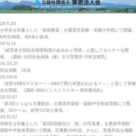
29.11.30
小学生を対象とした「租税教室」を栗原市若柳・若柳小学校にて開催。
6年生88名、他5名が参加。
29.12.14
「経営者大型総合保障制度のあゆみと現状」と題してセミナーを開
催。（講師･大同生命保険（株）古川営業所 中村文昭氏）
30.03.31
部会員数 36名
30.08.10
「目指せBBQマスター！～BBQで男の本質がわかる？～」と題して研修
会を開催。（講師･BBQインストラクター 堀本教信氏）
30.10.07
「第3回くりはら大運動会」を栗原市築館・築館中学校体育館にて開
催。20チーム、総勢122名が参加。。
30.10.07
高校生を対象とした「第2回高校生の「税」の写真展」を栗原市築館・
築館中学校体育館にて開催。応募数29作品。さらに、受賞作品を掲載