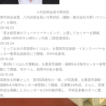
八代目部会長今野武氏
青年部会改選、八代目部会長に今野武氏（栗駒・株式会社今野ハウジン
グ）が就任。
29.08.23
「若き経営者のフューチャーマッピング」と題してセミナーを開催。
（講師･HEROE’S LABOシン代表 二階堂真悟氏）
29.09.24
「とっておきの音楽祭inくりはら」を栗原市志波姫・イオンスーパーセ
ンター栗原志波姫店にて開催。2000名参加。
29.10.08
「第2回くりはら大運動会」を栗原市築館・築館B＆G海洋センター体育
館にて開催。16チーム、総勢100名が参加。
29.10.08
高校生を対象とした「第1回高校生の「税」の写真展」を栗原市築館・
築館B＆G海洋センター体育館にて開催。応募数24作品。さらに、受賞
作品を掲載したカレンダーを1,000枚作製し、不特定多数の方々に配
布。