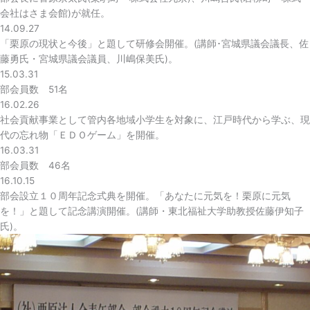
会社はさま会館)が就任。
14.09.27
「栗原の現状と今後」と題して研修会開催。(講師･宮城県議会議長、佐
藤勇氏・宮城県議会議員、川嶋保美氏)。
15.03.31
部会員数 51名
16.02.26
社会貢献事業として管内各地域小学生を対象に、江戸時代から学ぶ、現
代の忘れ物「ＥＤＯゲーム」を開催。
16.03.31
部会員数 46名
16.10.15
部会設立１０周年記念式典を開催。「あなたに元気を！栗原に元気
を！」と題して記念講演開催。(講師・東北福祉大学助教授佐藤伊知子
氏)。