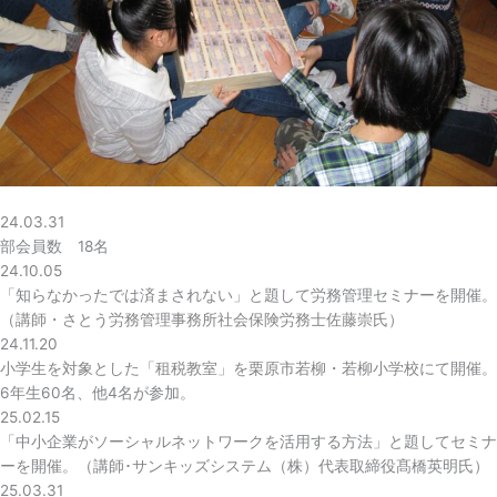
24.03.31
部会員数 18名
24.10.05
「知らなかったでは済まされない」と題して労務管理セミナーを開催。
（講師・さとう労務管理事務所社会保険労務士佐藤崇氏）
24.11.20
小学生を対象とした「租税教室」を栗原市若柳・若柳小学校にて開催。
6年生60名、他4名が参加。
25.02.15
「中小企業がソーシャルネットワークを活用する方法」と題してセミナ
ーを開催。（講師･サンキッズシステム（株）代表取締役髙橋英明氏）
25.03.31