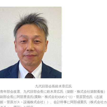
九代目部会長鈴木章広氏
青年部会改選、九代目部会長に鈴木章広氏（築館・株式会社築館看板）
副部会長に阿部豊喜氏(栗駒・株式会社ゆめぐり)・菅原賢也氏（志波
姫・菅原ガス・設備株式会社））、会計幹事に阿部成重氏（株式会社カ