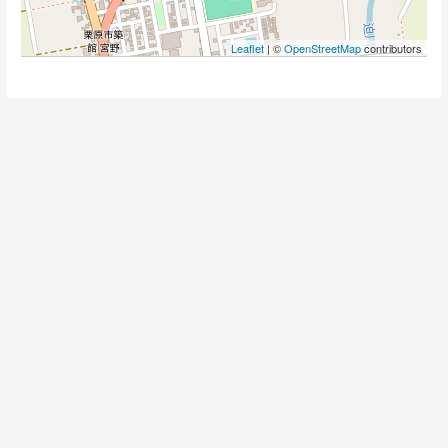
Leaflet
| ©
OpenStreetMap
contributors