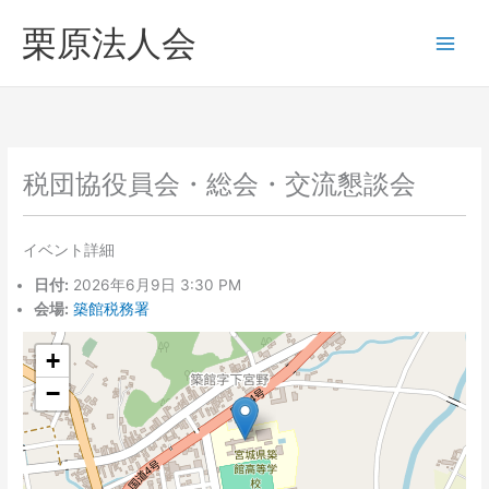
内
へ
栗原法人会
容
ス
を
キ
ス
ッ
キ
プ
ッ
プ
税団協役員会・総会・交流懇談会
イベント詳細
日付:
2026年6月9日 3:30 PM
会場:
築館税務署
+
−