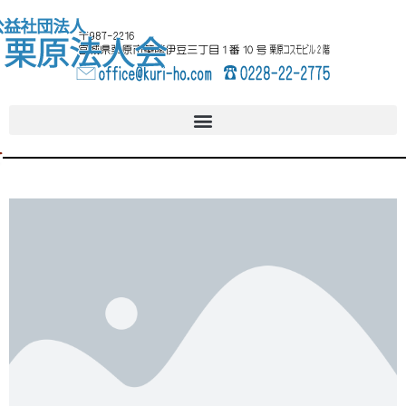
内
へ
容
ス
を
キ
ス
ッ
キ
プ
ッ
プ