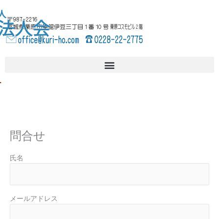
内
へ
容
ス
を
キ
ス
ッ
キ
プ
ッ
プ
問合せ
氏名
メールアドレス