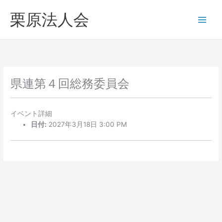
内
へ
栗原法人会
容
ス
を
キ
ス
ッ
キ
プ
ッ
プ
県連第４回総務委員会
イベント詳細
日付:
2027年3月18日 3:00 PM