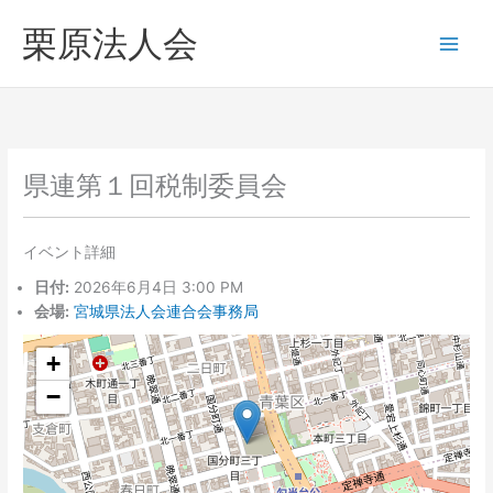
内
へ
栗原法人会
容
ス
を
キ
ス
ッ
キ
プ
ッ
プ
県連第１回税制委員会
イベント詳細
日付:
2026年6月4日 3:00 PM
会場:
宮城県法人会連合会事務局
+
−