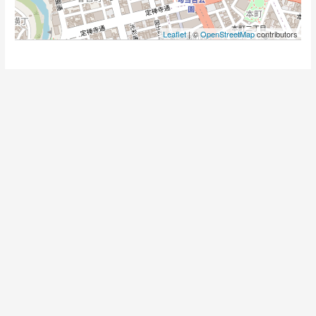
Leaflet
| ©
OpenStreetMap
contributors