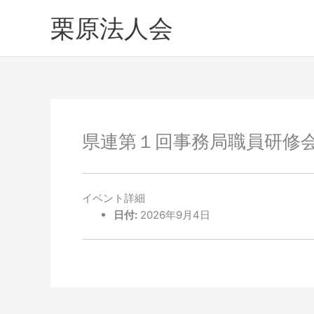
内
へ
栗原法人会
容
ス
を
キ
ス
ッ
キ
プ
ッ
プ
県連第１回事務局職員研修
イベント詳細
日付:
2026年9月4日