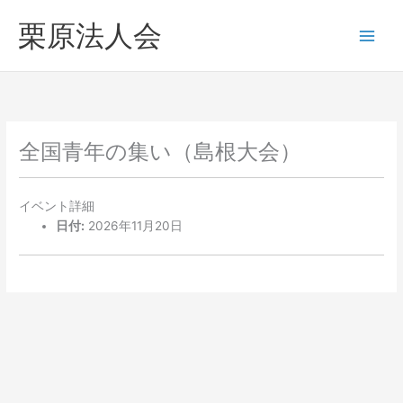
内
へ
栗原法人会
容
ス
を
キ
ス
ッ
キ
プ
ッ
プ
全国青年の集い（島根大会）
イベント詳細
日付:
2026年11月20日